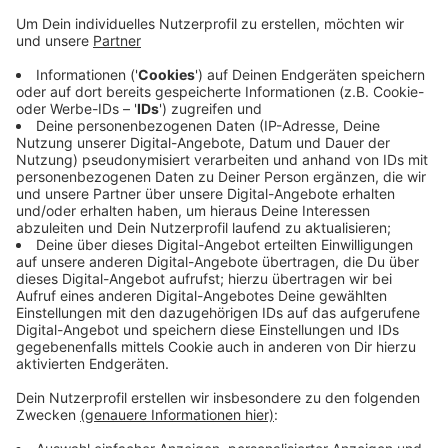
Anzeige
Wie in den Vorjahren könnt ihr euch für drei
verschiedene Distanzen anmelden: 5, 10 oder die 21
Kilometer. Die 24. Auflage des Halbmarathons findet
am 14. Juni statt. Der Sportpark rät, nicht zu lange mit
der Anmeldung zu warten. Am ersten Tag der
Anmeldephase seien schon 400 von insgesamt 6.000
Plätzen gebucht worden.
Hier könnt ihr euch
anmelden.
Anzeige