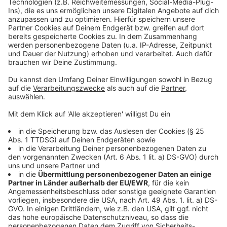
genau das aussehen könnte, wird diskutiert, wenn der
Antrag der SPD angenommen wird.
Anzeige
Weitere Meldungen aus Leverkusen
Anzeige
Sport Leverkusen: Floors läuft Weltrekord über 200
Meter
Randale in Leverkusen: Jugendliche hinterlassen
Schäden an Wohnhäusern
Feuerwehreinsatz Leverkusen: Brand in Schlebusch
Anzeige