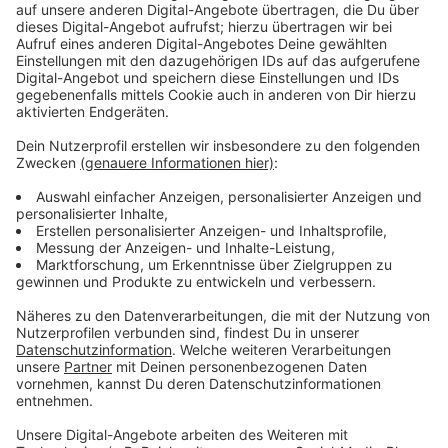
Hintergrund - Antrag der SPD
Anzeige
„Attraktive und trendige kulinarische Angebote“ sollen
die Aufenthaltsdauer und -qualität steigern, heißt es in
dem Antrag der SPD. Besucher könnten dann auch
häufiger und länger bleiben. Die Stadtteilentwicklung
Levi findet den Vorschlag gut, die Innenstadt soll so
auch abends noch ein gefragter Ort sein. Gerade die
Luminaden seien ein geeigneter Ort, um eine
Gastronomiezone zu schaffen, so Levi. Eine
Herausforderung: Die Gastronomen könnten von den
benötigten Parkplätzen abgeschreckt werden, die sie
bereitstellen müssten. Die Verwaltung schlägt
deshalb vor, eine Leitlinie zu entwickeln, die den
Gastronomen dahingehend entgegenkommt. Wie