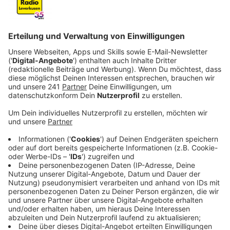
Verwaltung dazu Stellung genommen hat.
Veröffentlicht:
Montag, 07.07.2025 06:22
Anzeige
Begründung der Stellungnahme
Anzeige
In der Stellungnahme hieß es, dass unter den
gegebenen Voraussetzungen auf die Art kein
Handlungsbedarf bestünde. Für die Luminaden plant
die Stadt seit Langem einen Umbau, vorher soll das
ehemalige Kaufhofgebäude umgestaltet werden.
Anzeige