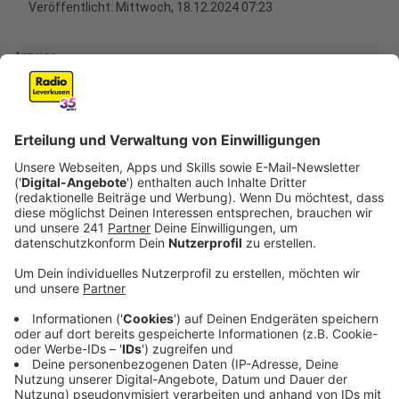
Veröffentlicht:
Mittwoch, 18.12.2024 07:23
Anzeige
Sie seien aktuell an einer Belastungsgrenze, die auch
zum sogenannten „Apothekensterben“ führt, das sagt
die Apothekerkammer Nordrhein. Trotz der hohen
Belastung wollen sie aber sicherstellen, dass auch an
den Feiertagen die Notfallapotheken weiter erreichbar
sind. Wer dringend Arzneimittel an Weihnachten oder
Silvester braucht, wird nicht alleine gelassen.
Anzeige
So findet ihr eure Notdienst-Apotheke
Anzeige