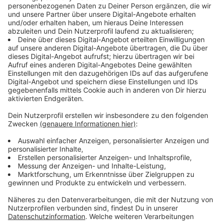
Die nächstgelegene Notdienst-Apotheke lässt sich
per Kurzwahl 22 8 33 von jedem Handy (69 Cent pro
Minute) oder unter der kostenlosen Rufnummer 0800
00 22 8 33 aus dem deutschen Festnetz finden. Eine
SMS mit dem Inhalt „apo“ an die 22 8 33 (69 Cent pro
SMS) führt auch zu dem gewünschten Ergebnis. Unter
www.apothekennotdienst-nrw.de
und
www.aponet.de
steht die Notdienstsuche direkt auf der Startseite zur
Verfügung. Mit Smartphones lässt sich die App
„Apothekenfinder“ über den PlayStore, AppStore und
den WindowsMarket kostenlos herunterladen – hier
findet man problemlos die nächste Notdienst-
Apotheke. Wer gerade unterwegs ist, kann auch
einfach an einer beliebigen Apotheke anhalten. Jede
Apotheke weist per Aushang auf die nächst gelegenen
Notdienst-Apotheken hin.
Anzeige