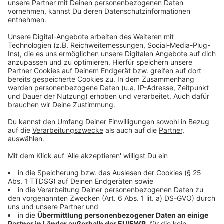
Weitere Tipps für die Feiertage
Anzeige
Lasst euch rechtzeitig vor den Feiertagen alle
notwendigen Medikamente verschreiben. Viele
Arztpraxen sind zwischen den Jahren geschlossen.
Löst alle Rezepte möglichst schnell in der Apotheke
vor Ort ein. Ist ein Medikament einmal nicht da, kann
es vor den Feiertagen innerhalb weniger Stunden
bestellt und abgeholt oder per apothekeneigenem
Botendienst nach Hause geliefert werden. • Prüft eure
Hausapotheke. Denn Mittel gegen Verletzungen,
Schmerzen, Magen-Darm- sowie
Erkältungsbeschwerden solltet ihr am besten immer
im Haus haben. Nutzt dazu auch rechtzeitig vor den