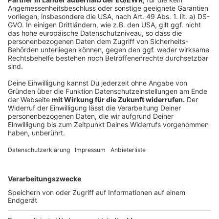
Feiertagen die persönliche Beratung in eurer
Apotheke!
Anzeige
Weitere Meldungen aus Leverkusen
Anzeige
European Darts Open stehen in Leverkusen wieder an
Klimaschutz: Licht-Bewegungsmelder für
Leverkusener Schulen
"Ja" zu verkaufsoffenen Sonntagen in Leverkusen
Anzeige