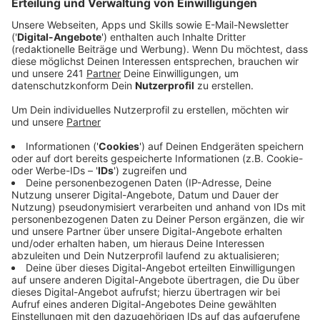
sondern vor allem Pläne des
Bundesgesundheitsministeriums.
Veröffentlicht:
Montag, 18.12.2023 10:51
Anzeige
Behelfs-Apotheken ohne Notdienste und
Beratungen
Anzeige
Läden, in denen es Medikamente gibt, aber keine
Apotheker und auch keine Labore – der Bund plant die
Einführung von „Behelfs-Apotheken“. Das sorgt laut
Apothekensprecher gleich für mehrere Probleme. Die
Läden können genauso wie ausländische