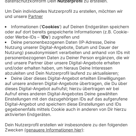
Anzeige
Mit Elektrolastenrädern sind seit Sommer mehrere
Langzeitarbeitslose auf den Radwegen zwischen
Rheindorf und Schlebusch unterwegs. Sie sammeln
hier Müll auf, schneiden Büsche und Äste zurück und
melden der Stadt, wo es Schäden oder Probleme gibt.
Für die Stadt und die Modellteilnehmer ist das Ganze
eine Win-Win-Situation – für die Arbeitslosen sei es ein
Sprungbrett zurück in den Job. Die Verwaltung plant
deshalb, das Projekt im nächsten Jahr auszubauen. Die
Kosten dafür würden sich auf 200.000 Euro belaufen.
Anzeige