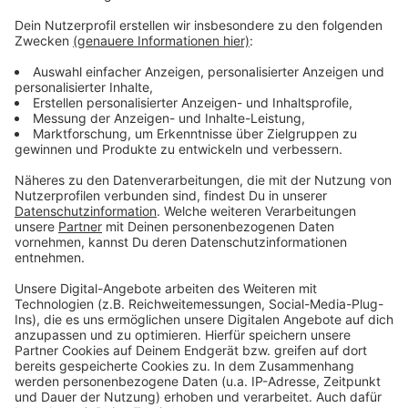
Anzeige
Wie wird euer Jahresstart 2024? Macht euch keine
Sorgen, alles wird gut! Auf rauer See braucht man
einen erfahrenen Kapitän, der einen in den sicheren
Hafen der guten Laune schippert. Atzes Mantra für ein
glückliches Leben: "Lass' mich mal machen." Also volle
Kraft voraus und viel Spaß bei Atze Schröders
Kaltstart 24.
Anzeige
Anzeige