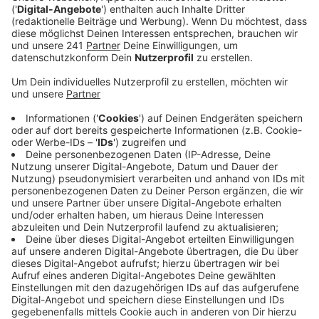
Veröffentlicht:
Freitag, 22.03.2024 00:15
Anzeige
Comedy
Atze Schröders Kaltstart 24: