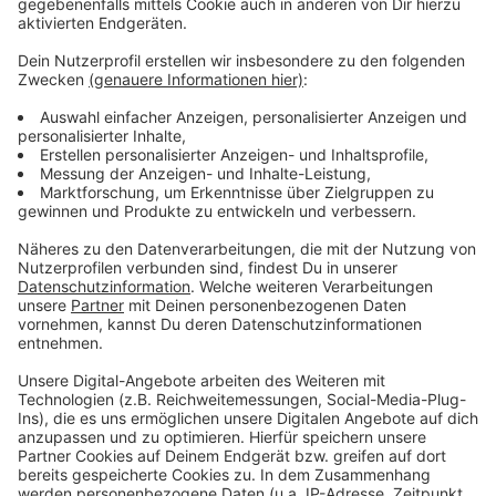
Podcast
Anzeige
Was macht der Künstler eigentlich, wenn er nicht auf
der Bühne oder vor der Kamera steht? Hier erfahren
wir es. Im Podcast "
Wat ne Woche
" erzählt Atze
Schröder die schönsten Geschichten, die lustigsten
Anekdoten, intime Geständnisse und haut natürlich
seine Lieblingspromis in die Pfanne, so wie wir ihn
kennen und lieben. Atze Schröder und sein ganz
persönlicher Wochenrückblick - so privat wie noch nie,
so lustig wie immer.
Anzeige
Anzeige