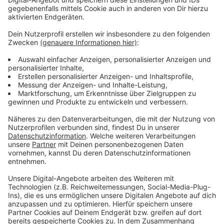
Atze Schröder - "Wat ne Woche" - Der
Podcast
Anzeige
Was macht der Künstler eigentlich, wenn er nicht auf
der Bühne oder vor der Kamera steht? Hier erfahren
wir es. Im Podcast "
Wat ne Woche
" erzählt Atze
Schröder die schönsten Geschichten, die lustigsten
Anekdoten, intime Geständnisse und haut natürlich
seine Lieblingspromis in die Pfanne, so wie wir ihn
kennen und lieben. Atze Schröder und sein ganz
persönlicher Wochenrückblick - so privat wie noch nie,
so lustig wie immer.
Anzeige