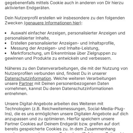
Podcast
Anzeige
Was macht der Künstler eigentlich, wenn er nicht auf
der Bühne oder vor der Kamera steht? Hier erfahren
wir es. Im Podcast "
Wat ne Woche
" erzählt Atze
Schröder die schönsten Geschichten, die lustigsten
Anekdoten, intime Geständnisse und haut natürlich
seine Lieblingspromis in die Pfanne, so wie wir ihn
kennen und lieben. Atze Schröder und sein ganz
persönlicher Wochenrückblick - so privat wie noch nie,
so lustig wie immer.
Anzeige
Anzeige