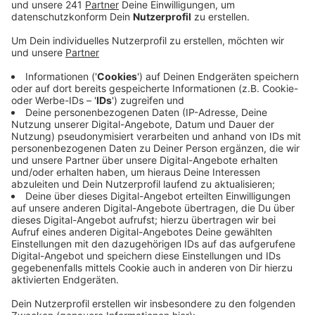
häuslicher Isolation.
Veröffentlicht:
Montag, 17.01.2022 10:40
Anzeige
Damit landet wahrscheinlich auch dieser Fall in der
Städtestatistik. Aktuell liegt die Inzidenz bei uns bei
785 – höher war die noch nie in Leverkusen. Das macht
Platz zwei im NRW-weiten Ranking, direkt nach
Wuppertal. Deutlich besser hingegen sind die Zahlen
aus den Krankenhäusern. Sowohl in Opladen als auch
Schlebusch werden derzeit nur insgesamt zwölf
positive Corona-Fälle behandelt – zwei davon auf der
Intensivstation. Grund für mildere Verläufe könnte die
Omikron-Variante sein. Leverkusens Amtsarzt hatte
bereits vergangene Woche betont: Omikron mache
weniger krank und bringe weniger Menschen ins