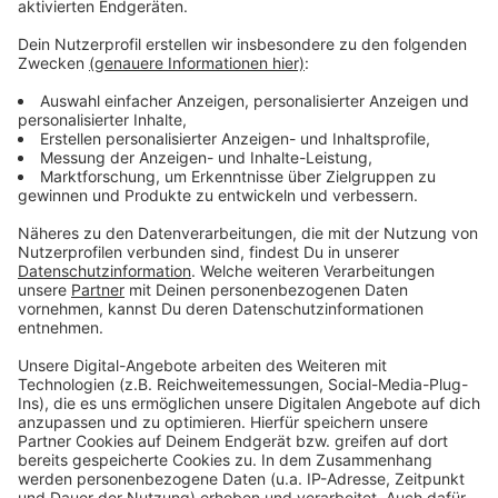
Unser Sender hat auch noch einen zweiten Preis mit
nach Hause nehmen können: Und zwar in der Kategorie
„Promotion“. Dort haben wir die Auszeichnung für
unsere Tiny-House-Aktion bekommen. Mit ihr haben
wir Hörer an verschiedenen Orten im Rheinland in
einem top-ausgestatteten Tiny-House schlafen
lassen, unter anderem im Schlosspark Morsbroich.
Anzeige
©
Radio Leverkusen
Anzeige