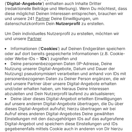
Leidenschaft überzeugen können.
Veröffentlicht:
Samstag, 24.09.2022 19:34
Anzeige
Radio Leverkusen hat den Audiopreis der
Landesanstalt für Medien gewonnen. Die Jury hat am
Freitagabend in Düsseldorf unsere
Morgenmoderatoren Jenny Weißenfels und Sebastian
Poullie mit dem Preis für die "Beste Moderation"
ausgezeichnet. Überzeugt hat die Jury die
Authentizität von Sebastian und Jenny sowie ihre
besondere Weise zu unterhalten und zu informieren.
Das ist eine besondere Auszeichnung für unsere
beiden Moderatoren, vor allem, da sie erst seit Mai
2022 gemeinsam als Morning-Show-Duo vor dem
Mikro stehen.