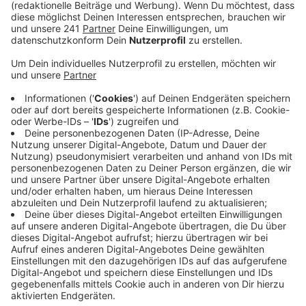
Dienstagnachmittag zu einer Online-Veranstaltung
ein.
Veröffentlicht:
Dienstag, 22.02.2022 06:39
Anzeige
Das Forum soll der Auftakt sein zu einer Reihe, um die
Katastrophe von vergangenem Jahr aufzuarbeiten und
Konsequenzen zu ziehen. Dass das jetzt erst passiert,
hatten viele Leverkusener zuletzt kritisiert. Zu Anfang
soll es heute Abend einen Vortrag vom
Wupperverband über die Geschehnisse am 15. Juli
geben, danach können Interessierte Fragen stellen.
Beginn ist um 16 Uhr 30.
Der Link zur Online-Veranstaltung: