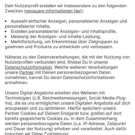
https://leverkusen-de.zoom.us/j/84768597719
Kenncode:
1234.
(Aufgrund technischer Vorgaben ist die Zahl der
Teilnehmenden auf 300 Personen
begrenzt.
Datenschutz-Hinweis
zum Einsatz von
"Zoom")
Anzeige
Anzeige