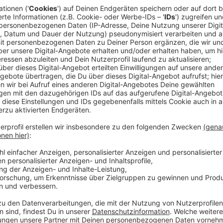
Die Aufzüge am Bahnhof Leverkusen Mitte sind endli
Verzögerungen durch Lieferengpässe und anfänglich
heute (18. Dezember 2024) mitgeteilt, dass die letz
Menschen mit körperlichen Einschränkungen, Gepäc
problemlos die Gleise erreichen.
Anzeige
Abschluss der Bauarbeiten
Anzeige
Vereinzelt gab es im Laufe des Nachmittags (18. D
der Aufzüge. Insgesamt dürfte der Abschluss des Proj
sorgen, die auf die Fahrstühle angewiesen sind. Es h
lange gedauert hatte, bis die Aufzüge kamen. Die Ba