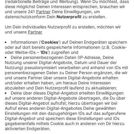
die Menschen aus Leverkusen mitreden.
Veröffentlicht:
Mittwoch, 23.09.2020 15:57
Anzeige
Für Hinweise und Ideen sind die Planer dankbar.
Das sagt der Projektleiter Andreas Früh im Radio
Leverkusen-Interview.
"Das, was die Menschen vor Ort wissen, das ist
meistens Gold wert, um es mit zu verarbeiten.
Wir hatten letztens den Hinweis auf eine 200-
jährige Eiche im Bereich der Autobahn. Dann
gibt's natürlich auch immer vorhandene
Infrastruktur, die vielleicht versteckt irgendwo
an der Autobahn ist, die schon zugewachsen ist,
wo aber der ein oder andere Bewohner vor Ort