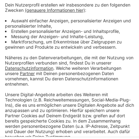
das kennt, uns den Hinweis gibt."
Über Info-Märkte, auch digital, sollen die Menschen ab
dem nächsten Jahr mitreden können. Der
Landesbetrieb Straßen.NRW will bis spätestens 2030
mit dem Ausbau starten. Die Bauarbeiten werden
mehrere Jahre dauern.
Anzeige
Anzeige
Anzeige