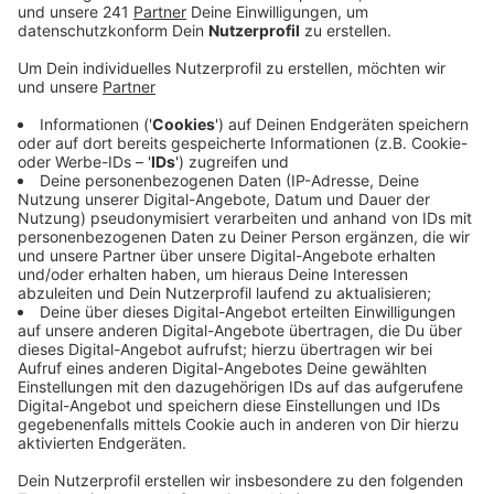
erreicht werden kann. Der rote Segelflieger befand
sich auf dem Rückflug zum Flugplatz Kurtekotten.
Auf einen Tiefflug über Schlebusch folgte dann die
Landung auf einem Feld in Fahrtrichtung
Hummelsheim. Es wurde niemand verletzt.
Veröffentlicht:
Sonntag, 30.04.2023 19:42
Anzeige
Mehr Meldungen aus Leverkusen
Anzeige
Leverkusen: 35-Jähriger in Kiosk erstochen
Autobahnausbau bei Leverkusen: Krischer fordert
Antworten