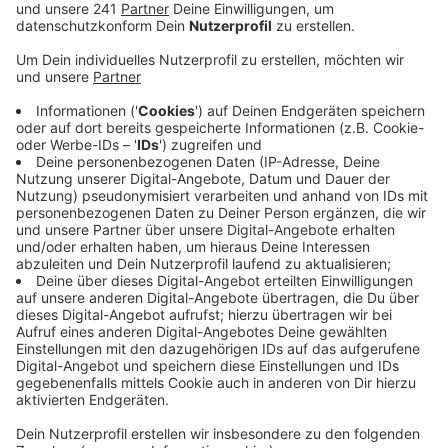
Anzeige
Nach Angaben der Stadt sind unter anderem
verschiedene Bastel- oder Programmierkurse buchbar.
Die Jugendlichen können so in verschiedene MINT-
Berufe hineinschnuppern. MINT fasst die Schulfächer
Mathematik, Informatik, Naturwissenschaften und
Technik zusammen.
Das NRW-Wissenschaftsministerium hat das
Leverkusener zdi-Netzwerk cLEVer ganz frisch mit
dem diesjährigen Qualitätssiegel ausgezeichnet. Das
teilt die Stadt mit. Trotz Pandemie sei es dem
Netzwerk in den vergangenen zwei Jahren gelungen,
praxisnahe Angebote für Schülerinnen und Schüler zu
schaffen.
Anmeldeschluss auf
clever-zdi.de
ist der 13. Juni