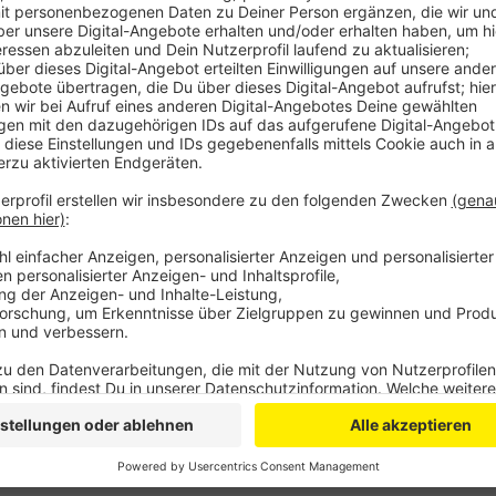
Frauen wählen demnach meist eine Ausbildung zur Bü
Fachangestellte, Männer in Leverkusen sind mit gro
häufigsten in einer Ausbildung zum Chemikant. Insges
vergangenen Jahr rund 3000 Azubis.
Anzeige