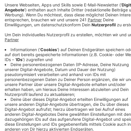
Veröffentlicht:
Donnerstag, 19.11.2020 11:16
Anzeige
Die Polizei sucht jetzt nach Zeugen, die gegen 2 Uhr
vergangene Nacht etwas Verdächtiges in dem Bereich
beobachtet haben. Die Ermittler gehen davon aus,
dass es sich bei dem Fall auch um Brandstiftung
handeln könnte. Auch ein technischer Defekt am Auto
konnte bislang aber nicht ausgeschlossen werden.
Anzeige