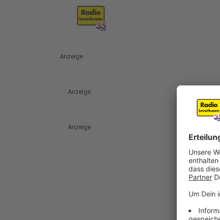
Anzeige
Anzeige
Anzeige