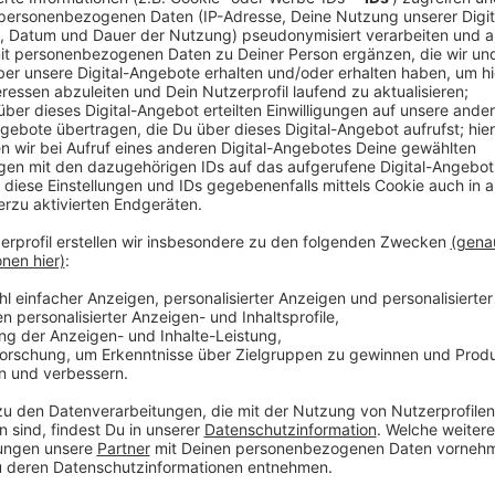
Sperrung
Anzeige
Sowohl die Oulustraße, die Herbert-Wehner-Straße 
aufgrund des Unfalls am Mittwochnachmittag gesper
Anzeige
Verkehrsunfall
Anzeige
Laut Polizei ist das Auto gegen 14:20 Uhr aus noch 
abgekommen und hat in der Folge einen Baum und ein