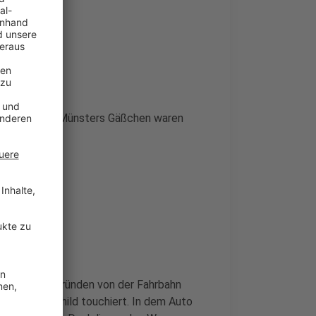
als auch das Münsters Gäßchen waren
rt.
ungeklärten Gründen von der Fahrbahn
 Verkehrsschild touchiert. In dem Auto