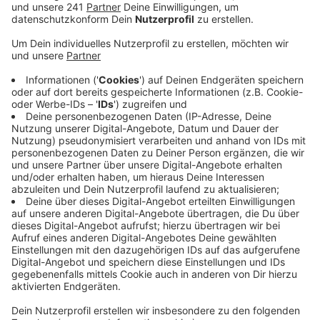
die vom Bund angestrebte oberirdische Lösung
vorgehen.
Veröffentlicht:
Mittwoch, 20.01.2021 06:12
Anzeige
Die Fraktionen im Stadtrat sind sich einig. Ein Ausbau
von A1 und A3 in Leverkusen darf nur unterirdisch, also
in einer Tunnellösung stattfinden. Um das zu erreichen
wollen die Politiker Bundesverkehrsminister Scheuer
nach Leverkusen einladen, um ihm die Nachteile der
oberirdischen Lösung aufzuzeigen. Gemeinsam soll
dann eine Lösung gefunden werden. Klappt das nicht,
droht der Rat mit härteren Maßnahmen. Geprüft
werden soll eine Klage gegen den Bund. Im Härtefall
würde sich die Stadt sogar weigern, Flächen für den
Ausbau zu verkaufen oder städtische Flächen für die