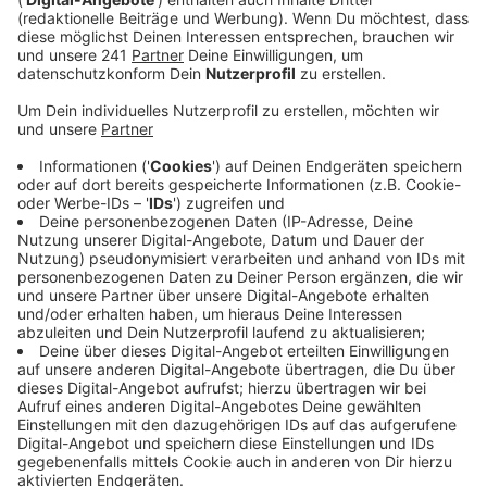
Anzeige
Er soll im Oktober nach einer Probefahrt in Freiburg
einen blauen Audi RS3 nicht wieder hergegeben und
danach versucht haben, ihn zu verkaufen. Die Polizei
wirft ihm außerdem vor, für die Abwicklung Ausweis-
und Fahrzeugpapiere gefälscht zu haben. Ein 25 Jahre
alter Mann aus Duisburg war vor kurzem auf das Auto
aufmerksam geworden und wollte es kaufen. Beim
Treffen war er jedoch misstrauisch geworden und
hatte anschließend die Polizei eingeschaltet.
Zivilpolizisten der Kripo nahmen dann über die Anzeige
Kontakt zu dem Leverkusener auf und nahmen ihn bei
dem Treffen fest. Fahrzeug und Dokumente wurden
ebenfalls sichergestellt.
Anzeige