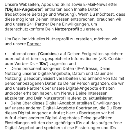
deutlich abgeflacht. Das zeigt die Müllbilanz des
städtischen Müllentsorgers AVEA.
Veröffentlicht:
Dienstag, 27.12.2022 06:16
Anzeige
Vor allem der wilde Müll hatte im letzten Jahr seinen
Höchststand erreicht - insgesamt hatte die AVEA über
740 Tonnen davon gesammelt. In diesem Jahr ist
dieser Trend - glücklicherweise - etwas
zurückgegangen. Nach aktuellen Hochrechnungen
geht die AVEA bis zum Jahresende von etwas mehr als
550 Tonnen wildem Müll aus, also rund ein Viertel
weniger als zuletzt. Auch beim Rest- und Sperrmüll
sind die Abfallmengen dieses Jahr gesunken.
Trotzdem gibt es nach wie vor einige Müll-Hot-Spots
in unserer Stadt, an denen sich immer wieder Abfall