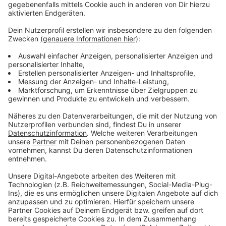
sammelt: Unter anderem an der
Grünschnittsammelstelle am Friesenweg in Opladen
und am Parkplatz Friedhof Manfort.
Anzeige
Weitere Meldungen aus Leverkusen:
Anzeige
Rückblick: Neue Bahnstadt Opladen weiter gewachsen
Feuerwehreinsatz: Brand in Leverkusen-Manfort
Leverkusen setzt auf Foodsharing
Anzeige