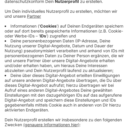
ein.
Veröffentlicht:
Donnerstag, 12.08.2021 17:51
Anzeige
Ab Montag müssen wir ihn wieder anmelden. Auch
Grünschnitt wird dann wieder eingesammelt, das hatte
in den vergangenen Wochen pausieren müssen. Die
Mitarbeiter der AVEA mussten all ihre Kräfte bündeln,
um beim Sperrmüll nach dem Hochwasser
hinterherzukommen. Rund 2.700 Tonnen haben sie in
den vergangenen vier Wochen eingesammelt. Zum
Vergleich: in einem ganzen Jahr sammelt die AVEA
sonst rund 3.000 Tonnen Sperrmüll ein.
Anzeige