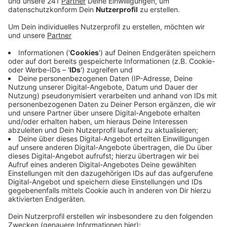
wollen.
Veröffentlicht:
Mittwoch, 16.12.2020 11:22
Anzeige
Aktuell steht Vieles bei uns auf dem Prüfstand, so
der Avea-Chef. Schon im kommenden Jahr soll es bei
uns in der Stadt einige Neuerungen geben. Unter
anderem geht es um die Einführung einer Bio-Tonne.
Außerdem will der Müllentsorger seinen Service
erweitern. Im Gespräch sind unter anderem
erweiterte Öffnunsgszeiten des Wertstoffhofes auch
am Samstag. Rheindorf könnte in Zukunft außerdem
eine zusätzliche mobile Annahmestelle bekommen.
Auf längere Sicht will die
Avea
außerdem grüner
werden: spätestens bis 2035 sollen alle Müllautos mit
Wasserstoff fahren.