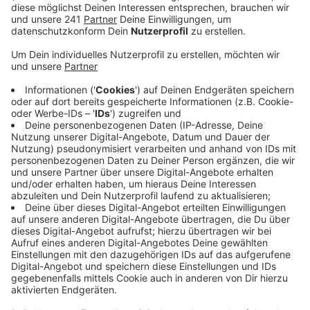
Veröffentlicht:
Mittwoch, 11.12.2019 13:48
Anzeige
Ist eine Mülltonne stark überfüllt oder liegt Müll
daneben – dann gibt’s ab sofort einen Hinweissticker
auf die Tonne oder ein Infoblatt in den Briefkasten.
Bleibt das Problem trotzdem dauerhaft bestehen, soll
der Grundstückseigentümer die Beseitigungskosten
übernehmen.
Die AVEA will mit den neuen Maßnahmen ihre
Mitarbeiter schützen. Der Betrieb muss dauerhaft auf
fast ein Drittel seiner Beschäftigten verzichten. Der
Grund: Rückenproblem, Bandscheibenvorfälle und
ähnliches. Um das Problem aufzufangen, steigen für
die AVEA die Personalkosten. Und die trägt indirekt am
Ende der Leverkusener Steuerzahler. Man habe sich