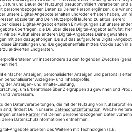
Am Montag hatte Azmoun beim offiziellen Trainingsa
gefehlt. Deswegen soll er jetzt individuell und ohne 
Dass der Stürmer nicht in Leverkusen bleiben soll und
Saison hatte er auf Leihbasis in Rom gespielt. Jetzt
Ein Interessent ist der FC Sevilla.
Anzeige
Mehr Meldungen aus Leverkusen
Anzeige
Kampf um Bahn-Reisezentrum in Leverkusen-Mitte
Bayer Leverkusen will am 10. August die Saison eröf
Leverkusen: 5.500 Euro Spenden nach Star Wars-Pa