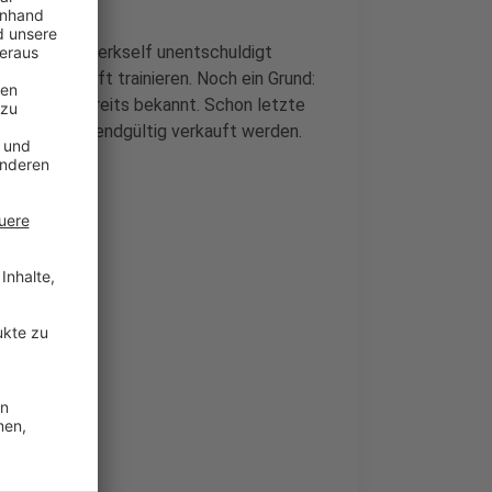
uftakt der Werkself unentschuldigt
die Mannschaft trainieren. Noch ein Grund:
 will, war bereits bekannt. Schon letzte
 soll Azmoun endgültig verkauft werden.
fnen
rade