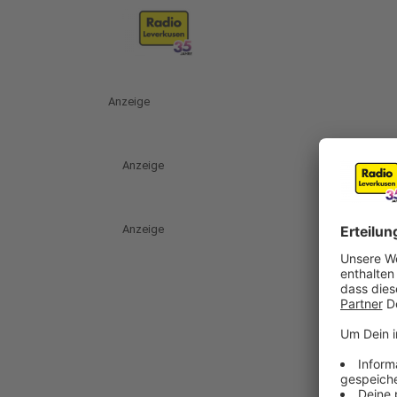
Anzeige
Anzeige
Anzeige