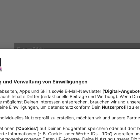
©
bayer04.de
open_in_new
Teilen:
Azmoun vom Werkself-Training in L
Ein kleiner Trainingseklat in der Saisonvorberei
Folgen: Der Stürmer Sardar Azmoun wurde von 
Training ausgeschlossen. Das berichtet die BILD.
Veröffentlicht:
Dienstag, 16.07.2024 15:40
Anzeige