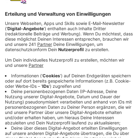
Veröffentlicht:
Mittwoch, 25.02.2026 13:56
Anzeige
Ursprüngliche Variante nicht umsetzbar
Anzeige
Nach vielen Jahren Diskussionen stand der Umbau der
B8 in Küppersteg jetzt wieder auf der Tagesordnung
im Rat. Die ursprünglich geplante ebenerdige Lösung
mit nur einer Spur über dem Kreisverkehr ist laut
aktueller Verkehrsprüfung nicht machbar. Dafür ist die
Verkehrsbelastung auf der wichtigen Verbindung in
Leverkusen zu hoch.
Anzeige