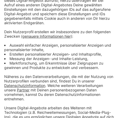
Neue Planung auf Basis von 2019
Anzeige
Die Stadt arbeitet jetzt auf Grundlage des
Baubeschlusses von 2019 an einer überarbeiteten
Planung. Vorgesehen sind unter anderem ein Umbau
des Kreisverkehrs, eine neue Brücke, angepasste
Fahrspuren, mehr Grünflächen und moderne
Beleuchtung. Außerdem soll der bisherige
Unfallschwerpunkt deutlich entschärft werden. Wann
der Umbau der B8 in Leverkusen tatsächlich startet,
hängt von der finalen Beschlussvorlage und der
Freigabe der Haushaltsmittel ab.
Anzeige