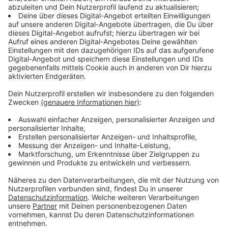
Stadtgebiet eingesetzt.
Bereits jetzt konnten durch die Initiative vier neue
Bäume in Schlebusch, Manfort und Opladen gepflanzt
werden. Ziel ist es, weitere Standorte in Leverkusen
zu begrünen und damit einen Beitrag zum Klima- und
Umweltschutz zu leisten.
Anzeige
So können Leverkusener mithelfen
Anzeige
Wer die Aktion unterstützen möchte, kann direkt an
die beteiligten Naturschutzverbände spenden. Wichtig
ist dabei der Verwendungszweck „Spende Bäume für
Leverkusen“.