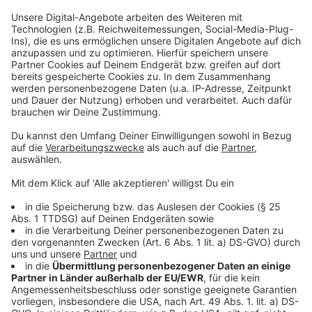
NABU Leverkusen
IBAN: DE11 3755 1440 0104 0008 31
BUND Leverkusen
IBAN: DE72 3706 2600 4038 0900 17
Mit jeder Spende sollen weitere Straßenbäume in
Leverkusen gepflanzt werden – und so langfristig für
mehr Grün in der Stadt sorgen.
Anzeige
Weitere Meldungen aus unserer Stadt
Anzeige
Leverkusener Sitzvolleyball-Teams holen Silber