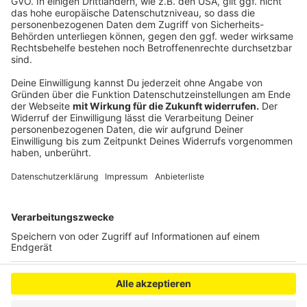
Leverkusen: Positive Bilanz zum 41. Schützen- und
Volksfest
Täter nach Leverkusen geflüchtet? Zeugensuche nach
Einbruch
Anzeige
Anzeige
Anzeige