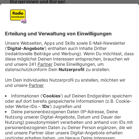
Bürgerinnen und Bürger.
Veröffentlicht:
Dienstag, 09.06.2026 06:19
Anzeige
Naturschutzverbände sammeln Geld für neue
Bäume
Anzeige
Die Naturschutzverbände NABU und BUND haben eine
besondere Aktion ins Leben gerufen: Unter dem
Motto „Bäume für Leverkusen“ können Bürgerinnen
und Bürger Geld für neue Straßenbäume spenden. Die
gesammelten Spenden werden anschließend für
Pflanzungen an verschiedenen Standorten im