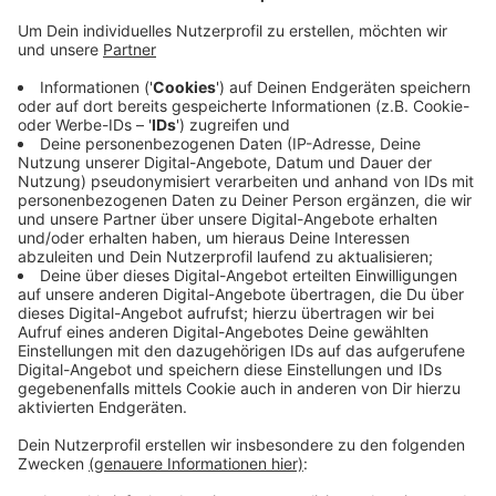
Anzeige
All diese Baum-Arten vertragen das heiße Klima im
Sommer besser, sagt die Stadt. Außerdem wolle man
so das Artenspektrum in Leverkusen vergrößern, um
zum Beispiel vor Pflanzenkrankheiten besser
gewappnet zu sein. Die neuen Bäume sind vor allem an
ihrer Färbung am Stamm zu erkennen - die dient als
Sonnenschutz. Im Herbst will die Stadt dann die
nächste Baum-Pflanz-Aktion starten – dann mit noch
einmal rund 170 Bäumen.
Anzeige