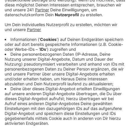
laut Deutscher Bahn aufwendig.
Veröffentlicht:
Donnerstag, 08.09.2022 11:38
Anzeige
Grund für das Bahnchaos ist laut Deutscher Bahn ein
massiver Wasserschaden außerhalb des Kölner
Hauptbahnhofs am Donnerstagmorgen. Dadurch sind
große Mengen Wasser in den Bahnhof geflossen und
haben das Stellwerk beschädigt. Seitdem können
keine Züge mehr durch den Hauptbahnhof fahren.
Die Züge der RB48 aus Richtung Wuppertal enden und
beginnen derzeit in Leverkusen-Manfort. Aus der
Gegenrichtung kommen sie nicht in Leverkusen an –
sie fahren nur bis Köln-West.
Die Züge der Linie RE 5
werden zwischen Köln-Ehrenfeld und Düsseldorf
Hauptbahnhof mit Halt in Neuss umgeleitet. Die