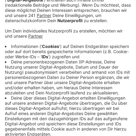
Veröffentlicht:
Mittwoch, 17.06.2026 14:29
Anzeige
Richtig schlimm ist bei uns in Leverkusen kein Bahnhof.
Alle fünf sind im gelben oder grünen Bereich. Am
besten werden der Bahnhof Mitte hier in Wiesdorf und
der in Rheindorf bewertet. Im Detail fällt dann aber
auf, dass alle Bahnhöfe mit Müll und Schmutz zu
kämpfen haben. Und die Menge an Graffitis wird
durchweg schlecht bewertet. Ansonsten schlagen
sich die Bahnhöfe aber ganz gut und fallen dadurch
auf, dass es genug Sitzgelegenheiten,
Fahrkartenautomaten und Unterstellmöglichkeiten bei
Regen gibt.
Anzeige