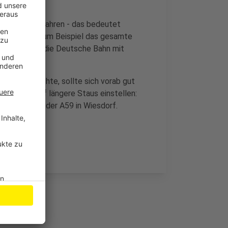
mleitungen fahren - das bedeutet
ber Wiesdorf zum Beispiel das gesamte
dem rechnet die Deutsche Bahn mit
n/Bonn möchte, sollte sich vorab gut
verkusen auf längere Staus einstellen:
ollsperrung der A59 in Wiesdorf.