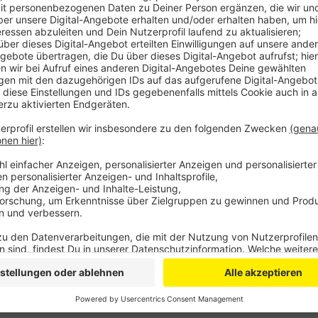
Viele Regionalbahnen müssen wegen der Baustelle U
Ausfälle an vielen Haltestellen. So fährt der RE5 ü
Wochenende nicht. Der RE1 fährt dafür öfter. Trotz
extrem vollen Zügen und Verzögerungen.
Wer mit der Bahn am Wochenende zum Flughafen Köl
informieren. Auch Autofahrer müssen sich rund um Le
neben dem Rückreiseverkehr gibt es auch noch eine V
Anzeige