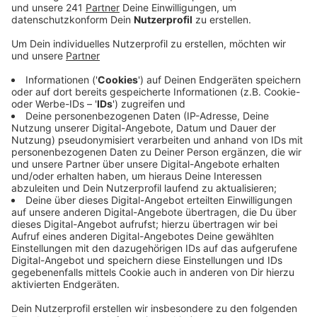
Veröffentlicht:
Montag, 04.05.2020 07:34
Anzeige
Wegen der Sanierungsarbeiten wird auch die Zufahrt
zum Europaring temporär gesperrt über die Kreuzung
Hardenbergstraße / Am Neuenhof. Diese Sperrung gilt
ab Montag bis zum 15. Mai, sagt die Stadt. Betroffen
sind davon auch die Linienbusse – bis dahin fällt die
Haltestelle “Am Neuenhof” weg.
Autofahrer müssen sich ab Montag auch auf
Behinderungen im Kreuz-Leverkusen einstellen.
Straßen NRW sperrt die Verbindung von der A1 aus
Dortmund kommend auf die A3 Richtung Oberhausen.
Die Sperrung besteht zwischen 9 und 17 Uhr. Dort
werden Fahrbahnschäden repariert. Eine Umleitung