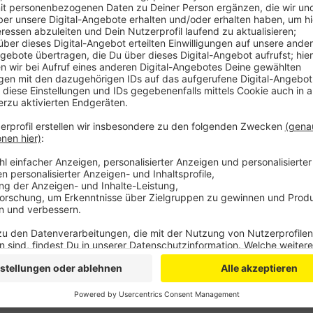
Die Baustelle wird rund vier Wochen dauern. In dies
eine neue Asphaltdecke. Währenddessen gibt es eine
und den Moosweg. Auch bei den Wupsi-Bussen kommt
Leverkusen ist trotz Bauarbeiten jederzeit erreichb
Autofahrer zu, die auf dem Karl-Carstens-Ring Richt
Anzeige