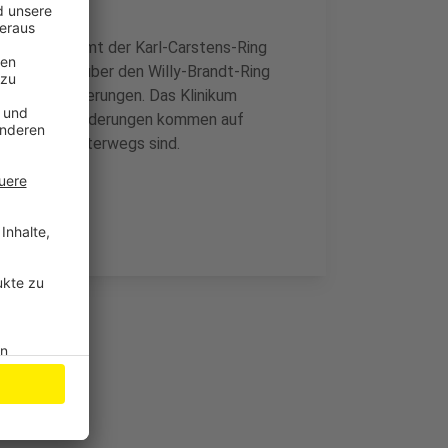
er Zeit bekommt der Karl-Carstens-Ring
 Umleitung über den Willy-Brandt-Ring
 es zu Änderungen. Das Klinikum
ar. Keine Behinderungen kommen auf
ung Süden unterwegs sind.