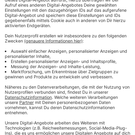
Anzeige
Wichtig: Das Originalbild muss auf DIN A3 sein. Damit
ein Bild berücksichtigt werden kann, muss außerdem
eine Einverständniserklärung der Eltern mitgeschickt
werden. Die Gewinner können mehrere Preise
bekommen, unter anderem auch einen Tag im
Calevornia. Außerdem gibt es Geldpreise für die
Klassenkassen der prämierten Bilder und einen
besonderen Ausflug zur wupsi mit einem Blick hinter
die Kulissen.
Anzeige
Weitere Meldungen aus Leverkusen
Anzeige