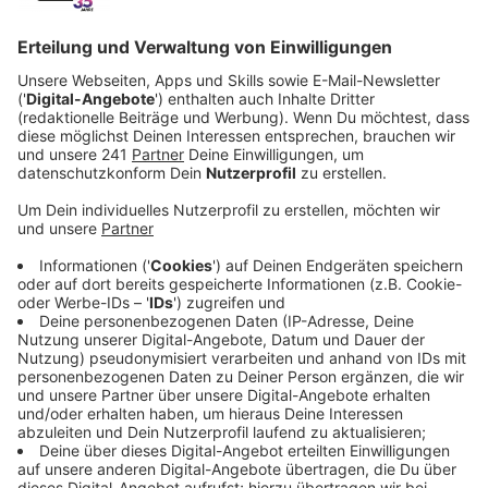
Anzeige
Alle Kinder und Jugendlichen in Leverkusen von 5 bis
15 können mitmachen und am Ende werden die
schönsten Kunstwerke dann an den Bauzaun gehängt.
Laut der LEVI sind gemalte, gezeichnete oder
geklebte Bilder erlaubt, Die können im Empfang der
LEVI bis zum 16. November abgegeben werden - in der
Friedrich-Ebert-Straße 5, 51373 Leverkusen; montags
bis freitags 9 Uhr bis 15 Uhr.
Auch per Email
könnt ihr
Kunstwerke einreichen.
Anzeige
Die Teilnahmebedingungen und Preise