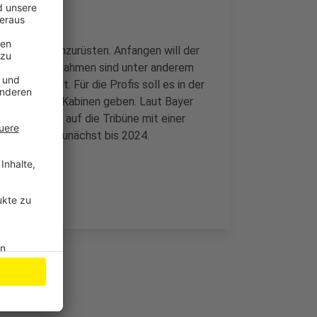
D-Technik umzurüsten. Anfangen will der
– weitere Maßnahmen sind unter anderem
ten geplant. Für die Profis soll es in der
aum und den Kabinen geben. Laut Bayer
r VIP-Gäste auf die Tribüne mit einer
rtrag läuft zunächst bis 2024.