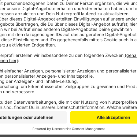
Anzeige
Ziel ist es die Bayer 04-Gebäude auf ökologische LE
Verein beim Flutlicht im Ulrich-Haberland-Stadion 
auch für das vereinseigene Leistungszentrum Kurtekot
BayArena eine
biodynamische Lichttechnik im Kraftr
04 will man zudem den Spielertunnel und den Gang de
farbigen Inszenierung aufwerten. Der Kooperationsve
Anzeige