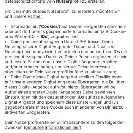
Anzeige
Der belgische Fußball-Meister gilt als der leichteste
Gegner in Gruppe B.
Die Werkself ist mit dem DFB-
Pokal-Aus und nur drei Punkten aus fünf Bundesliga-
Partien desolat in die Saison gestartet. Cheftrainer
Gerardo Seoane hofft trotzdem auf einen
Befreiungsschlag heute in Brügge und wird dafür
vermutlich den vor einer Woche aus Chelsea
ausgeliehene Callum Hudson-Odoi in die Startelf
nehmen. Anpfiff zum ersten Bayer 04-Gruppenspiel in
der UEFA Champions League ist heute Abend um 21
Uhr.
Anzeige