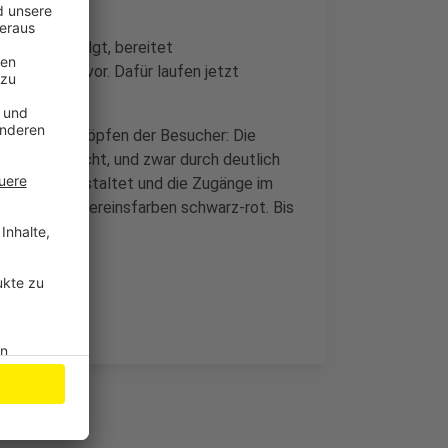
spielen erfolgt, bereitet
ie BayArena vor. Dafür laufen jetzt
kt über den Köpfen der Besucher: Die
n ausgetauscht, und zwar durch deutlich
ortabler gestaltet und die Zugänge im
ch – in den Vereinsfarben schwarz-rot. Bis
.