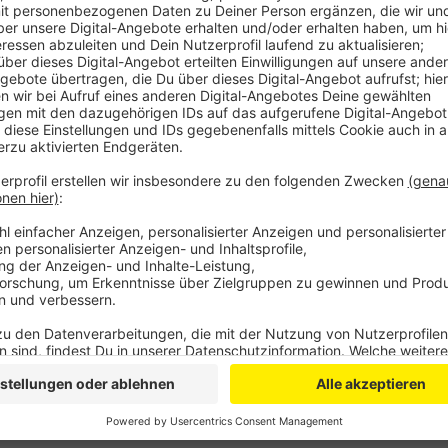
Und auch wenn der Neustart zunächst nur mit Geister
sich der Verein bereits auf die Rückkehr der Fans in d
mehrere Umbau- und Verschönerungsmaßnahmen.
Die größte sichtbare Veränderung befindet sich dire
Anzeigetafeln auf der Süd- und der Nordseite werde
größere. Außerdem wird der Behindertenbereich komf
Ostbereich der BayArena erhalten einen neuen Anstri
Ende August sollen die Arbeiten abgeschlossen sein
Anzeige