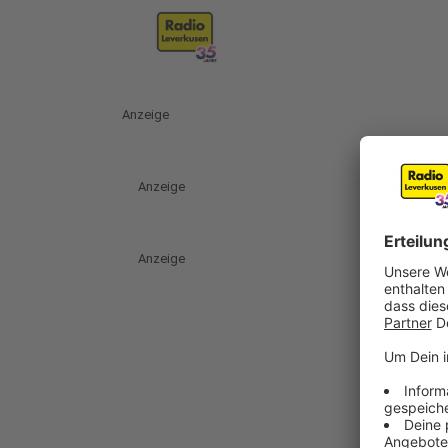
Anzeige
Anzeige
Anzeige