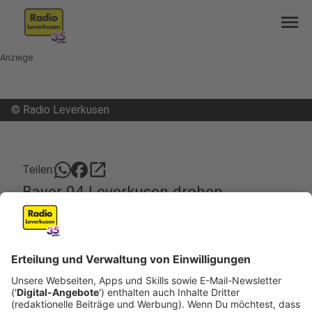
menu
Anzeige
©
Radio Leverkusen
open_in_new
Teilen:
Bayer 04 Leverkusen drohen
Geisterspiele
Die Absage von Veranstaltungen mit mehr als
1.000 Menschen, wenn immer möglich, ist
vollkommen richtig. Diese Einschätzung kommt
jetzt vom Leverkusener Gesundheitspolitiker Karl
Lauterbach. Er unterstützt damit die Forderungen