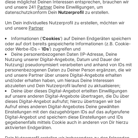
von Bundesgesundheitsminister Spahn.
Veröffentlicht:
Montag, 09.03.2020 10:48
Anzeige
„Wir müssen jetzt jede Möglichkeit der Verlangsamung
der Ausbreitung nutzen. In den nächsten Wochen
würden sonst viele Ältere krank, wohl mit
Todesfällen“, so Lauterbach.
Damit wächst auch der Druck
auf den deutschen
Fußball. Im Gespräch stehen Absagen und
Geisterspiele. Laut Spahn könne man nicht
Fußballspiele mit 35 000 Besuchern stattfinden
lassen, als wäre nichts geschehen.
Bei Absagen droht den Fußballvereinen allerdings ein
Terminchaos. D
enn Ausweichtermine sind in der