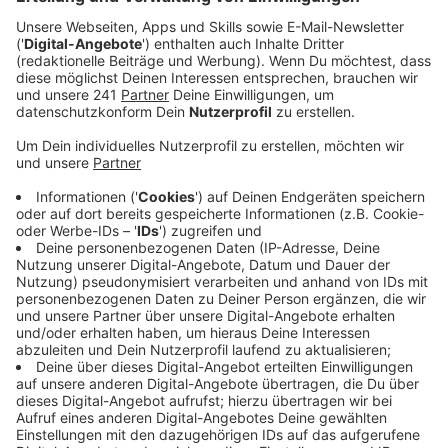
Für Bayer 04 dürfte es daher eine schwierige
Aufgabe werden.
Veröffentlicht:
Dienstag, 25.11.2025 16:48
Anzeige
Champions League
Anzeige
In der Champions League konnte sich Leverkusen
bisher noch nicht nachhaltig beweisen. Nach einer
deutlichen 2:7-Niederlage gegen Paris gelang gegen
Lissabon endlich der erste Sieg. Aktuell steht die
Werkself auf Platz 21 der Tabelle. Um jedoch in die K.-
O.-Phase einzuziehen, werden noch einige Punkte