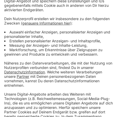
nötig sein.
Anpfiff der Partie im Etihad Stadium ist am Dienstag
(25.11.) um 21 Uhr.
Anzeige
Mehr Nachrichten aus Leverkusen
Anzeige
Leverkusen: Bauausschuss ändert Friedhofssatzung
Wanderausstellung zu Gewalt an Frauen in Leverkusen
Kontrollen in Leverkusen: viele Verstöße aufgedeckt