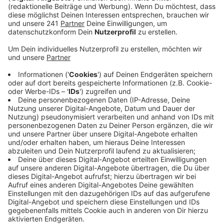
Anzeige
Die Nachfrage nach den Bayer 04-Sitzschalen läuft
gut, das berichtet der Verein. Er spricht von einer „sehr
hohen Nachfrage“, wollte aber noch keine konkrete
Zahl nennen. Vor ein paar Wochen hatte Bayer 04
bekannt gegeben, dass Bestuhlung in der BayArena
ausgetauscht werden soll. Mitglieder und Fans können
seitdem IHREN „ungeschlagen Meistersitz“ kaufen.
Die Demontage der alten Sitze soll Ende des Monats
beginnen. Die neuen Sitzplätze sollen aber weiter
schwarz und rot sein.
Anzeige