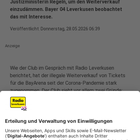
Justizministerin Regeln, um den Weiterverkauf
einzudämmen. Bayer 04 Leverkusen beobachtet
das mit Interesse.
Veröffentlicht:
Donnerstag, 28.05.2026 06:39
Anzeige
Wie der Club im Gespräch mit Radio Leverkusen
berichtet, hat der illegale Weiterverkauf von Tickets
für die BayArena seit der Corona-Pandemie stark
zugenommen. Der Club sieht vor allem zwei Gründe:
Zum einen die Ticket-Nachfrage, die zu den
Heimspielen weiter ungebrochen hoch ist. Zum
anderen sind die Methoden der organsierten Händler
im digitalen Raum in den letzten Jahren deutlich
professioneller geworden. Für den Club geht es vor
allem um den Sicherheitsaspekt und damit verbunden