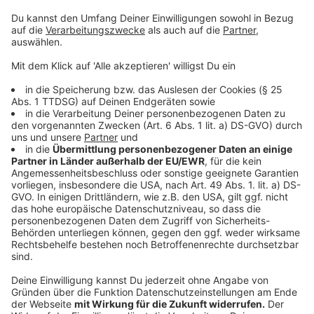
Wenn Bayer 04 solche Muster feststellt, werden die
betroffenen Tickets gesperrt. Man kommt mit ihnen
also am Spieltag nicht ins Stadion. In der abgelaufenen
Saison war das circa 1.000 Mal der Fall. Wie der Club
berichtet, bestätigt sich der Verdacht in den
allermeisten Fällen auch und die Tickets wurden
tatsächlich über Weiterverkaufsplattformen
erworben. Für die Käufer bleibt das ohne Folgen. Der
Club betont, dass er die Händler bestrafen will.
Anzeige
Vereinseigene Börse wird gut genutzt
Anzeige
Als legale Möglichkeit, Tickets an andere Fans