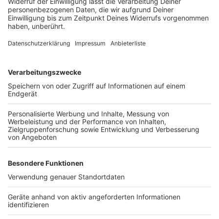
abzugeben, hat der Verein vor einigen Jahren seine
Ticketbörse ins Leben gerufen. Die wird nach eigenen
Angaben auch gut genutzt: In der abgelaufenen Saison
sind demnach pro Heimspieltag über 2.000 Tickets
über die Börse von Fan zu Fan weitergegeben worden.
Auch das private Weitergeben von Karten an Freunde
oder Familienmitglieder ist kein Problem.
Anzeige
Weitere Meldungen aus Leverkusen
Anzeige
Freie Trödelstände bei Neustadtfest in Leverkusen
Ranking: Leverkusen ist eine lebenswerte Stadt
Leverkusen: Maßnahmen zur Sicherheit auf dem