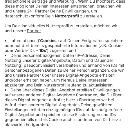
darum, dass die Tickets für die Heimspiele an Bayer 04
Fans gehen. Bei Tickets, die auf anderen Plattformen
weiterverkauft werden, kann der Club nicht mehr
nachvollziehen, wer am Ende die Tickets nutzt.
Anzeige
Vor allem professionelle Händler im Fokus
Anzeige
Grundsätzlich unterscheidet der Club verschiedene
Arten von Weiterverkäufen. Besonders abgesehen hat
es Bayer 04 auf zwei Gruppen: Zum einen
Dauerkarteninhaber, die ihr Ticket für einzelne Spiele
weiterverkaufen. Hier gab es in dieser Saison rund 50
Fälle, in denen der Verein Dauerkarten eingezogen und
an andere Fans vergeben hat. Auch ein Entzug der