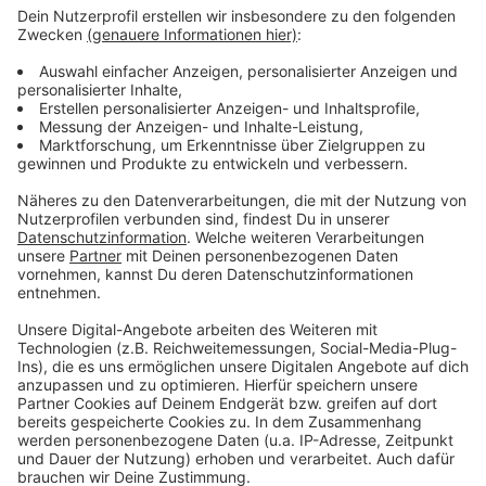
Mitgliedschaft ist oft eine Konsequenz.
Die andere Gruppe, die der Club im Fokus hat, sind
professionelle Händler, die Tickets aufkaufen und
dann für deutlich mehr Geld weiterverkaufen. Das
passiert in der Regel über Plattformen wie viagogo.
Hier versucht Bayer 04, die technischen Hürden so
hoch wie möglich zu legen. Man werde solche Fälle nie
ganz verhindern können, aber es solle für Händler
immer schwieriger werden, damit sie möglicherweise
das Interesse verlieren.
Unter anderem werden die Ticketverkäufe auf
verdächtige Muster untersucht. Das kann der Fall sein,
wenn Bestellungen auf unterschiedliche Namen
laufen, aber die gleichen Adressen oder Bankkarten
hinterlegt sind. Ein anderes Beispiel sind Tickets, die
Sekunden nach der Freigabe schon weg sind. Das kann
ein Anzeichen für Bots sein.