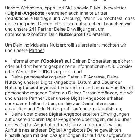
bestätigt. Der MRT-Scan, den Wirtz noch am
selben Tag absolvierte, zeigt, dass es sich um eine
Innenbandverletzung im rechten Sprunggelenk
handelt.
Veröffentlicht:
Montag, 10.03.2025 15:34
Anzeige
Ausfalldauer bleibt offen
Anzeige
Eine genaue Ausfallzeit nennt Bayer 04 nicht, man
hoffe aber, dass er zum Ende der Saison wieder auf
dem Feld stehen kann. Sicher ist, dass der 21-Jährige
im Champions League Rückspiel am Dienstag gegen