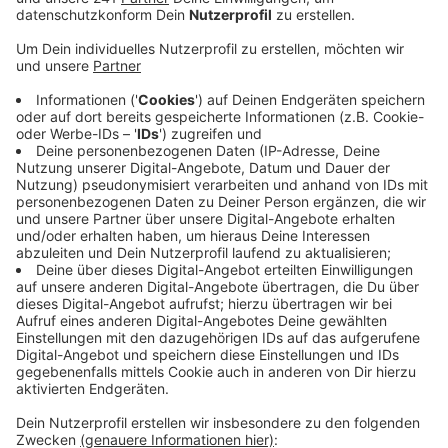
Anzeige
Bayer 04-Sportchef Simon Rolfes freut sich über das
Ergebnis: „
Wir müssen zusehen, dass wir in der Liga in
die Spur kommen. Die Champions League ist ein
Wettbewerb, der auch Energie freisetzt.
“ Wieder in die
Spur kommen will die Werkself auch i
n der Fußball-
Bundesliga. Hier geht es für Bayer 04 morgen zum FSV
Mainz 05. Nach vier Niederlagen in den ersten vier
Pflichtspielen der neuen Saison ist Cheftrainer Gerardo
Seoane nun als Krisenmanager gefragt, denn für
Leverkusen zählt nach dem katastrophalen Start im
Auswärtsspiel in Mainz nur ein Sieg. Anpfiff ist morgen
um 15:30 Uhr, Radio Leverkusen überträgt das Spiel
live.