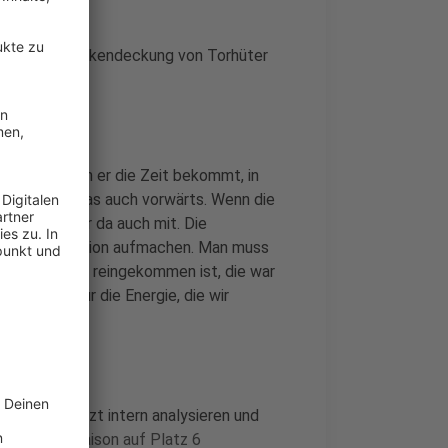
Dafür aber Rückendeckung von Torhüter
 sicher, wenn er die Zeit bekommt, in
iten, geht das auch vorwärts. Wenn die
n, ziehen wir da auch mit. Die
ar keine Diskussion aufmachen. Man muss
eine Situation reingekommen ist, die war
wortliche für die Energie, die wir
die Saison jetzt intern analysieren und
rkself die Saison auf Platz 6