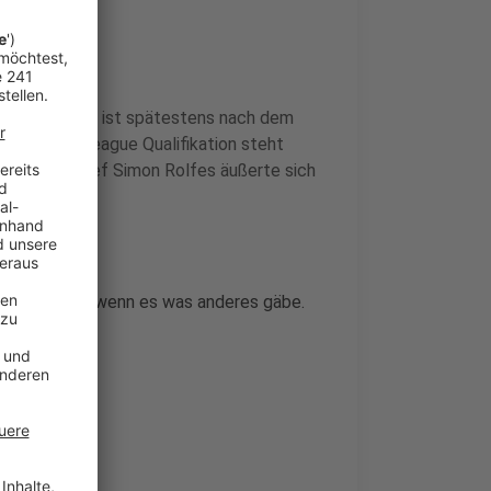
n Saison? Das ist spätestens nach dem
hampions League Qualifikation steht
us. Sportchef Simon Rolfes äußerte sich
lie:
s verkünden, wenn es was anderes gäbe.
schaft