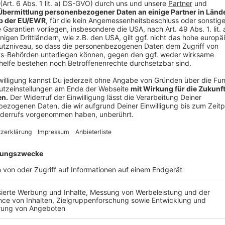
abgeschlossen und wird deshalb in der kommenden Sa
Anzeige
Frauen-Mannschaft beendet die Saison auf 
Anzeige
Auch die Bayer 04 Frauen hatten am Wochenende ihre
dominanten Leistung und vieler Torchanchen unterla
Dadurch schließen die Frauen die Saison auf Platz 5 
Abschieden. Sieben Spielerinnen verlassen den Club 
Torhüterin Friederike Repohl und Mittelfeldspielerin 
Leistungsträgerinnen.
Anzeige