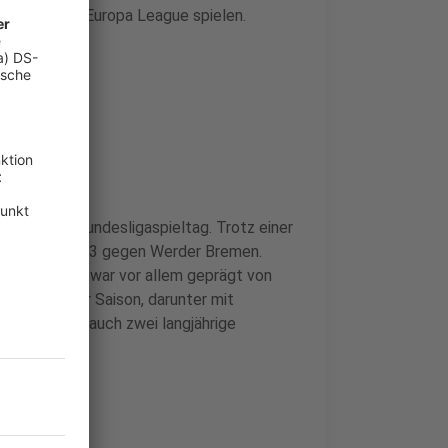
ison in der Europa League spielen.
Platz 5
n letzten Bundesligaspieltag. Trotz einer
gen sie mit 1:3 gegen Werder Bremen.
ab. Das Spiel war vor allem geprägt von
zum Ende der Saison, darunter mit
Kristin Kögel auch zwei langjährige