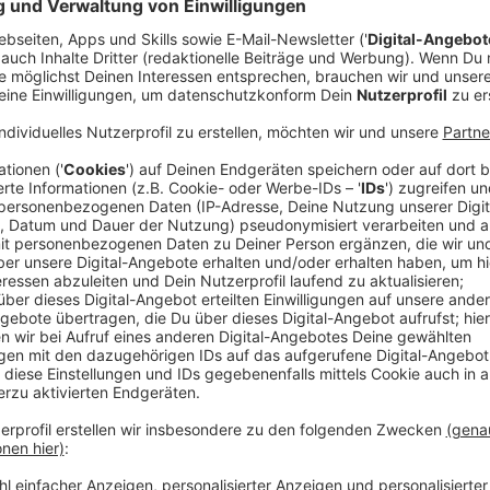
Anzeige
Wer trainiert Bayer 04 Leverkusen in der kommende
Wochenende sehr offen. Denn nach der verpassten C
Kasper Hjulmand Medienberichten zufolge vor dem A
am Radio Leverkusen Mikrofon nur knapp zur Persona
Kasper hat einen Vertrag, deshalb müsste ich wa
Anzeige
Rückendeckung für Hjulmand aus der Mann
Anzeige