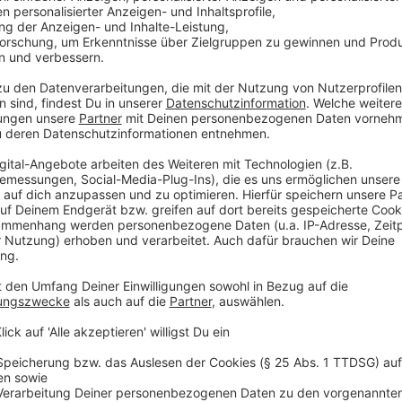
Eine klare Jobgarantie für den Dänen gab es nicht. 
Mark Flekken:
Ich würde gerne mit ihm weitermachen. Ich bin mir
der Sommervorbereitung an dieser Truppe zu arbe
Verantwortlichen sich für etwas neues entscheide
Entscheidung liegt nicht bei mir, ich will auch g
ganz einfach dazu sagen, dass der Trainer hier in 
einfach kacke. Letztendlich ist er nicht der Verant
Spieler auf den Platz legen
Hjulmand selbst ließ seine Zukunft offen.
Bayer will 
zeitnah Entscheidungen treffen.
Sportlich hat die We