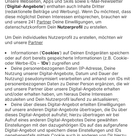
Anzeige
Ehrenamtliche Auszeichnung für
Nachhaltigkeit
Anzeige
Unter anderem mit dem Ehrenamtspreis
ausgezeichnet wird der BSV Roleber aus Bonn. Dessen
Mitglieder haben eine eigene
Nachhaltigkeitsgemeinschaft gegründet und setzen in
ihrem Verein auf Fair-Trade-Produkte und einen
besonders geringen Energieverbrauch. Letztes Jahr
hatte auch der Leverkusener SV Schlebusch den
Ehrenamtspreis von Bayer 04 gewonnen. In der Jury