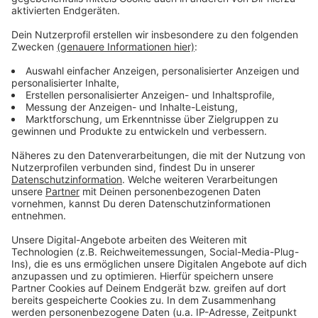
sitzt auch Geschäftsführer Fernando Carro.
Anzeige
Weitere Meldungen aus Leverkusen
Anzeige
Leverkusener Bündnis gegen geplante Feuerwache
Leverkusener Weihnachtsgeschäft läuft schleppend
Schwerverletzter Leverkusener nach Streit in Opladen
Anzeige