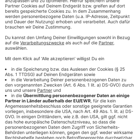
Stadt Leverkusen muss Pläne zur Umstrukturierung
auf Eis legen
Allergiesaison in Leverkusen geht langsam los
Polizeieinsatz mit Hubschrauber in Bergisch
Neukirchen
Anzeige
Anzeige