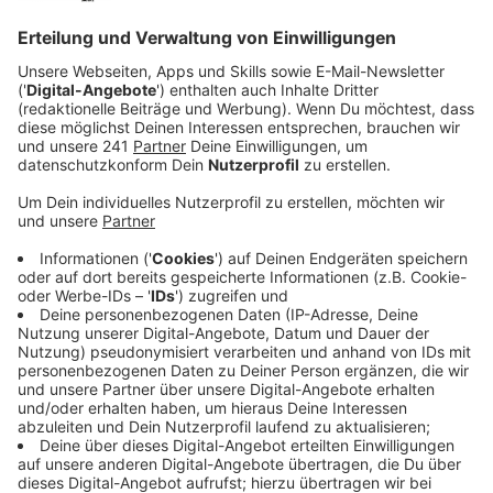
entschieden ist aber noch nichts.
Veröffentlicht:
Dienstag, 24.02.2026 14:38
Anzeige
Gute Ausgangslage vor Rückspiel in der
BayArena
Anzeige
Mit dem 2:0-Erfolg im Playoff-Hinspiel bei Olympiakos
Piräus hat sich Bayer 04 Leverkusen eine starke
Position erarbeitet. Ziel ist es, auch im Frühjahr noch in
allen drei Wettbewerben vertreten zu sein. Cheftrainer
Kasper Hjulmand betont allerdings: Trotz des
Vorsprungs sei man noch lange nicht durch. Anpfiff ist