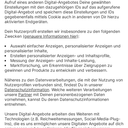
heute Abend um 21 Uhr in der ausverkauften BayArena.
Anzeige
Fragezeichen hinter Tillman
Anzeige
Personell gibt es noch ein kleines Fragezeichen: Der
Einsatz von Offensivspieler Malik Tillman ist nach
einer Verletzung ungewiss. Radio Leverkusen
überträgt das Spiel am Abend live.
Anzeige
Weitere Meldungen aus Leverkusen
Anzeige