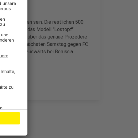
ch vorbehalten sein. Die restlichen 500
 die sich für das Modell "Lostopf"
en per E-Mail über das genaue Prozedere
eht erst übernächsten Samstag gegen FC
14.01.2022) auswärts bei Borussia