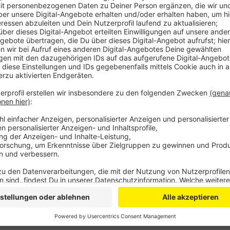
Anzeige
Ein Drittel der zulässigen Tickets soll dem VIP-Berei
Tickets gehen ausschließlich an Dauerkarten-Inhaber,
entschieden haben.
Die werden in den nächsten Tag
informiert, sagt Bayer 04.
Das nächste Heimspiel st
Augsburg an. Zuvor muss die Werkself am Samstag (
Mönchengladbach antreten.
Anzeige