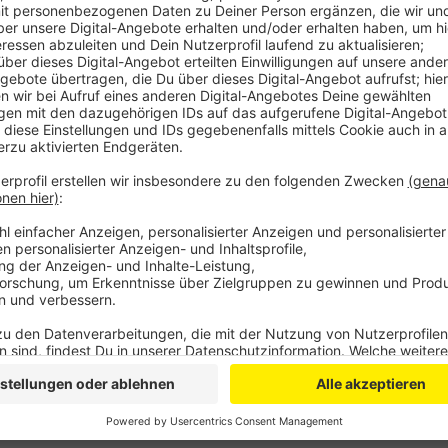
Bayer 04 und der neue Ausrüster Castore haben dafü
visualisiert und die ziert jetzt das Trikot. Ansonsten
Die Trikots des Frauenkaders gibt es in diesem Jah
Beflockungen der Spielernamen. Alle neuen Trikots s
erhältlich.
Anzeige