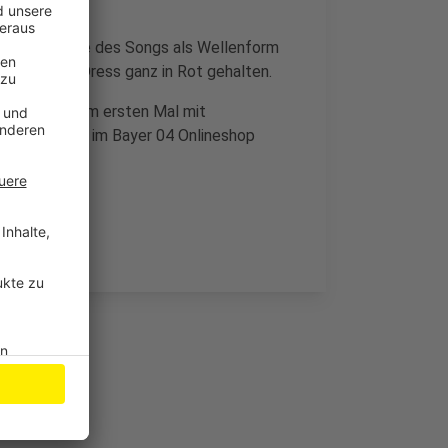
r die Melodie des Songs als Wellenform
 ist der neue Dress ganz in Rot gehalten.
r außerdem zum ersten Mal mit
ind ab sofort im Bayer 04 Onlineshop