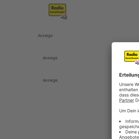
Anzeige
Anzeige
Anzeige